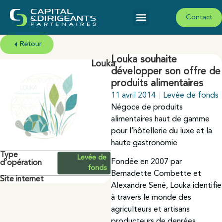
Contact
Retour
Louka souhaite
Louka
développer son offre de
produits alimentaires
11 avril 2014
Levée de fonds
Négoce de produits
alimentaires haut de gamme
pour l’hôtellerie du luxe et la
haute gastronomie
Type
Levée de
Fondée en 2007 par
d’opération
fonds
Bernadette Combette et
Site internet
Alexandre Sené, Louka identifie
à travers le monde des
agriculteurs et artisans
producteurs de denrées